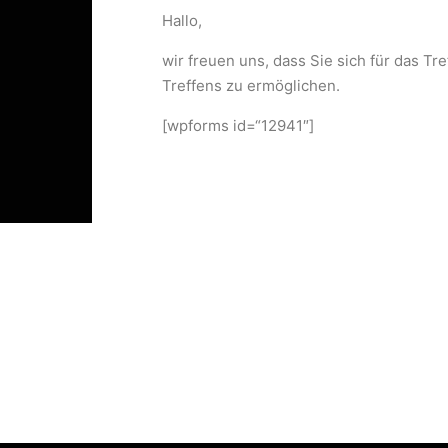
Hallo,
wir freuen uns, dass Sie sich für das T
Treffens zu ermöglichen.
[wpforms id=“12941″]