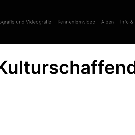
grafie und Videografie
Kennenlernvideo
Alben
Info &
 Kulturschaffen