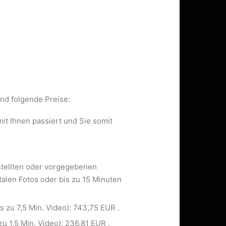
ind folgende Preise:
it Ihnen passiert und Sie somit
stellten oder vorgegebenen
talen Fotos oder bis zu 15 Minuten
s zu 7,5 Min. Video): 743,75 EUR .
zu 1,5 Min. Video): 236,81 EUR .