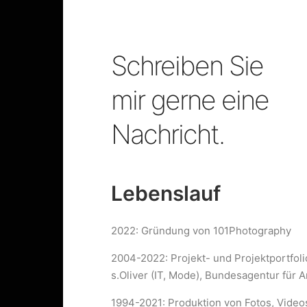
Schreiben Sie
mir gerne eine
Nachricht.
Lebenslauf
2022: Gründung von 101Photography
2004-2022: Projekt- und Projektportfol
s.Oliver (IT, Mode), Bundesagentur für A
1994-2021: Produktion von Fotos, Video