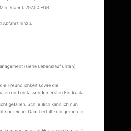
Min. Video): 297,50 EUR .
 Abfahrt hinzu.
management (siehe Lebenslauf unten),
 die Freundlichkeit sowie die
imalen und umfassenden ersten Eindruck.
cht gefallen. Schließlich kann ich nun
häftsbereiche. Damit erfülle ich gerne die
n kommen, was auf Herzen wirken soll.“