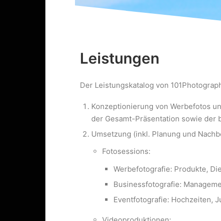
Leistungen
Der Leistungskatalog von 101Photograp
Konzeptionierung von Werbefotos u
der Gesamt-Präsentation sowie der 
Umsetzung (inkl. Planung und Nachb
Fotosessions:
Werbefotografie: Produkte, Di
Businessfotografie: Management
Eventfotografie: Hochzeiten, J
Videoproduktionen: