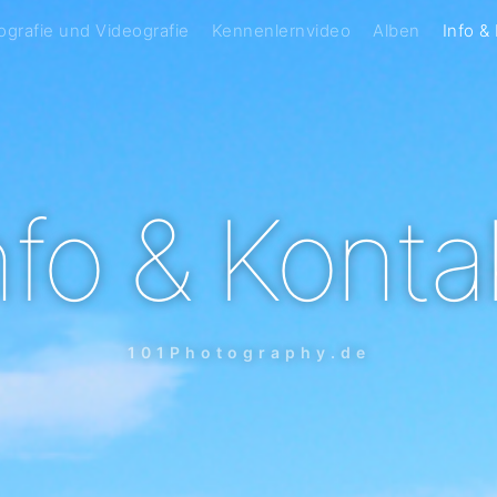
grafie und Videografie
Kennenlernvideo
Alben
Info &
nfo & Konta
101Photography.de