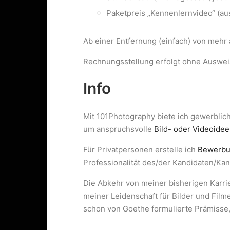
Paketpreis „Kennenlernvideo“ (aus
Ab einer Entfernung (einfach) von mehr
Rechnungsstellung erfolgt ohne Auswei
Info
Mit 101Photography biete ich gewerblic
um anspruchsvolle
Bild- oder Videoide
Für Privatpersonen erstelle ich
Bewerbu
Professionalität des/der Kandidaten/Kan
Die Abkehr von meiner bisherigen Karrier
meiner Leidenschaft für Bilder und Filme 
schon von Goethe formulierte Prämisse, 