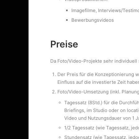
Imagefilme, Interviews/Testimo
Bewerbungsvideos
Preise
Da Foto/Video-Projekte sehr individuell 
Der Preis für die Konzeptionierung w
Einfluss auf die investierte Zeit hab
Foto/Video-Umsetzung (inkl. Planun
Tagessatz (8Std.) für die Durchf
Briefings, im Studio oder on loca
Video und Nutzungsdauer von 1 Ja
1/2 Tagessatz (wie Tagessatz, jedo
Stundensatz (wie Tagessatz, jedoch