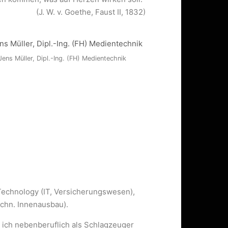
(J. W. v. Goethe, Faust II, 1832)
Jens Müller, Dipl.-Ing. (FH) Medientechnik
Technology (IT, Versicherungswesen),
echn. Innenausbau).
 ich nebenberuflich als Schlagzeuger