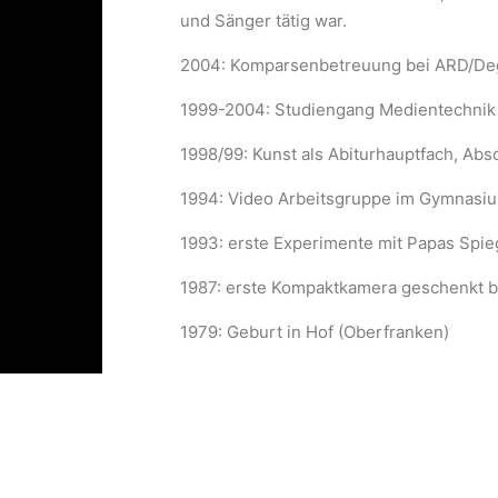
und Sänger tätig war.
2004: Komparsenbetreuung bei ARD/Deget
1999-2004: Studiengang Medientechnik 
1998/99: Kunst als Abiturhauptfach, Absc
1994: Video Arbeitsgruppe im Gymnasi
1993: erste Experimente mit Papas Spie
1987: erste Kompaktkamera geschenkt
1979: Geburt in Hof (Oberfranken)