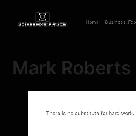
Home
Business-Foto
Mark Roberts
There is no substitute for hard work.